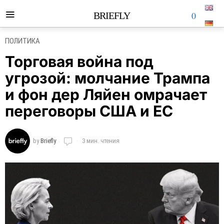
0
BRIEFLY
ПОЛИТИКА
Торговая война под
угрозой: молчание Трампа
и фон дер Ляйен омрачает
переговоры США и ЕС
by
Briefly
3 мин. чтения