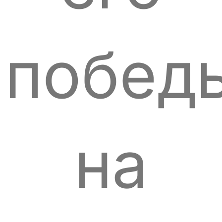
побед
на