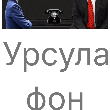
Урсул
фон