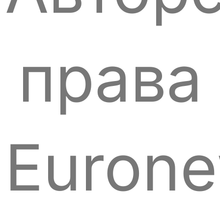
права
Euron