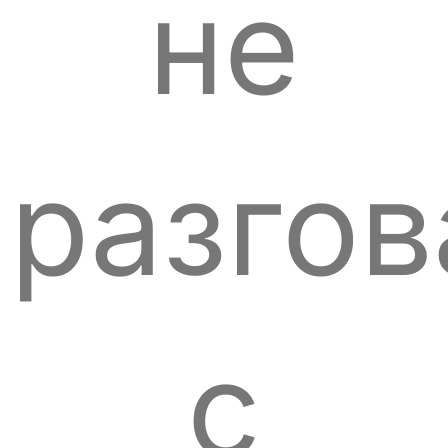
не
разгов
с