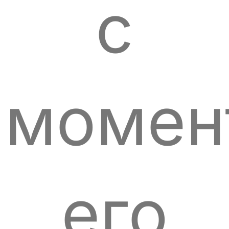
с
момен
его