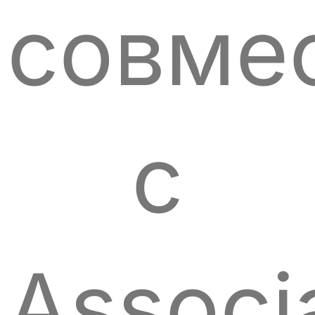
совме
с
Associ