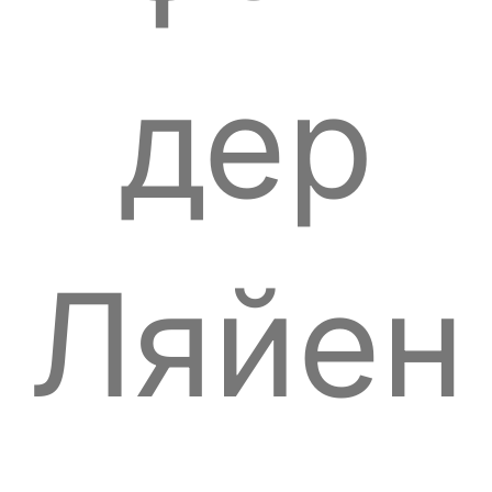
дер
Ляйен