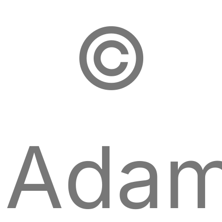
©
Ada