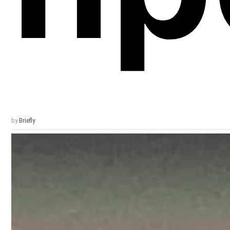
by
Briefly