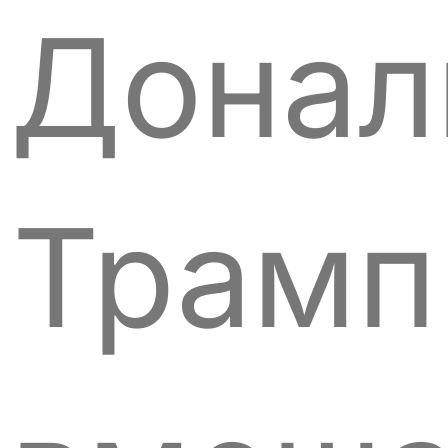
Донал
Трамп