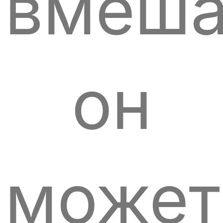
вмеша
он
может