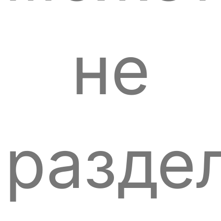
не
разде