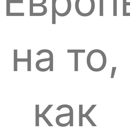
Европ
на то,
как