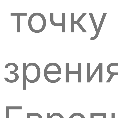
точку
зрени