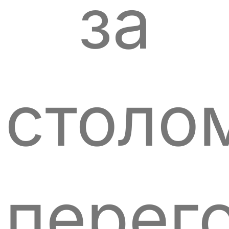
за
столо
перег