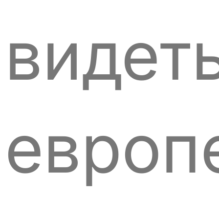
видет
европ