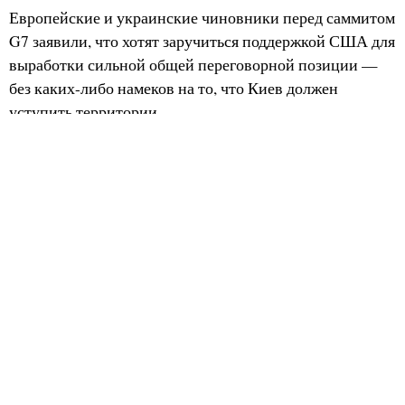
Европейские и украинские чиновники перед саммитом
G7 заявили, что хотят заручиться поддержкой США для
выработки сильной общей переговорной позиции —
без каких-либо намеков на то, что Киев должен
уступить территории.
Германия, Франция и Великобритания — тройка,
известная как державы «E3», — на прошлой неделе
сделали первые осторожные шаги к прямому
взаимодействию с Москвой, направив своих
представителей в российскую столицу для
переговоров с заместителем министра иностранных
дел Михаилом Галузиным.
Тройка заняла осторожную позицию, вновь подтвердив
требования лидеров ЕС о полном и немедленном
прекращении огня, надежных гарантиях безопасности