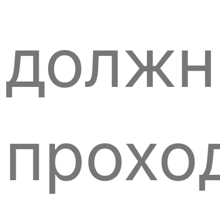
долж
прохо