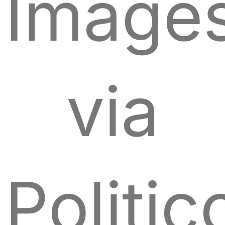
Image
via
Politic