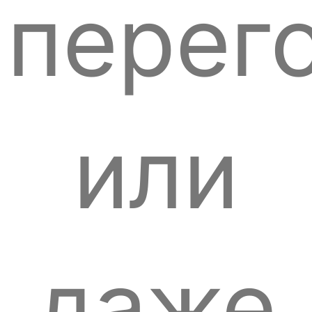
перег
или
даже