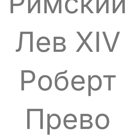
Римский
Лев XIV
Роберт
Прево