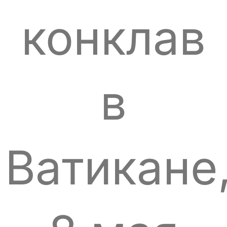
конклав
в
Ватикане