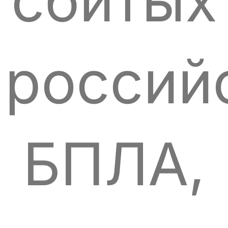
сбитых
россий
БПЛА,