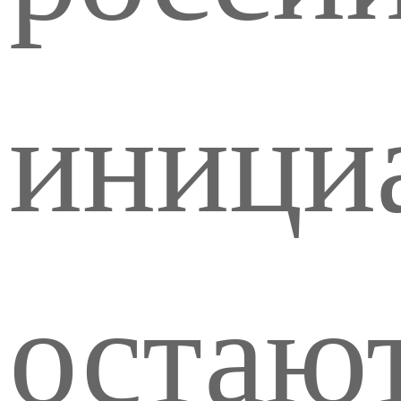
иници
остают