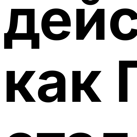
дейс
как 