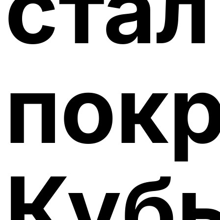
стал
пок
Куб