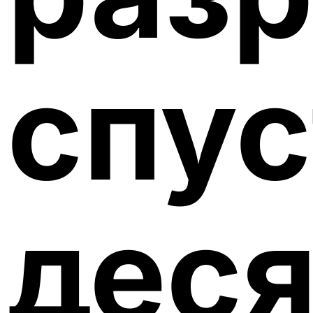
спус
деся