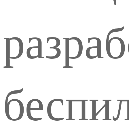
разраб
беспи