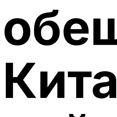
обещ
Кит