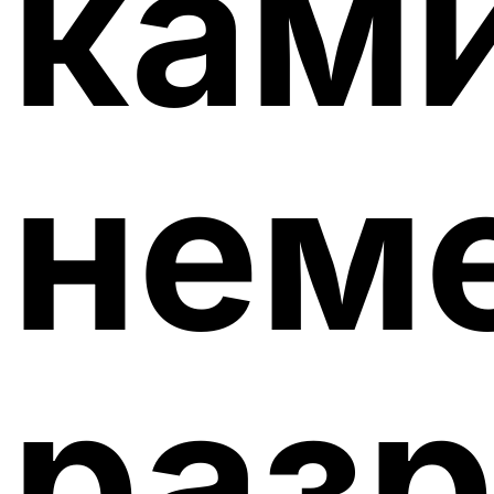
ками
нем
разр