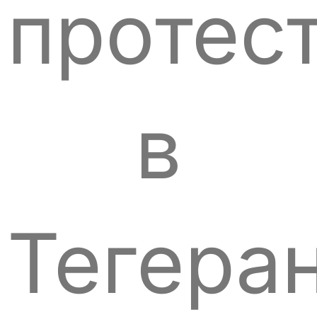
протес
в
Тегера