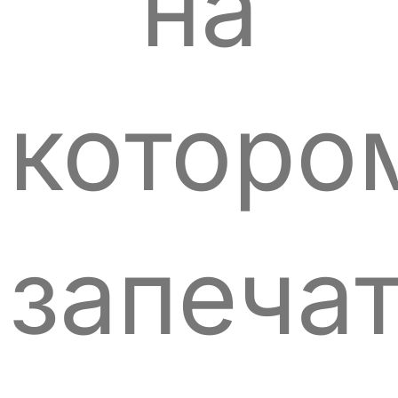
на
которо
запеча