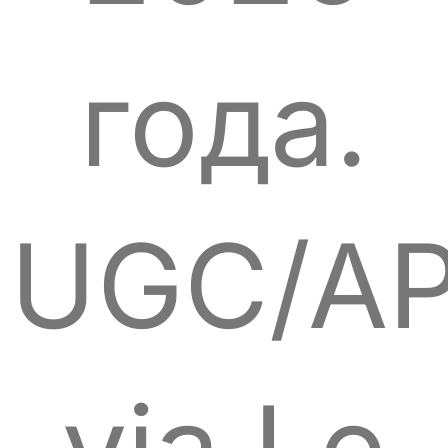
года.
UGC/A
via Le