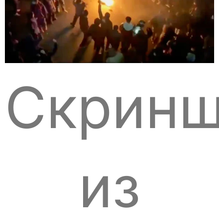
Скринш
из