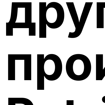
дру
про