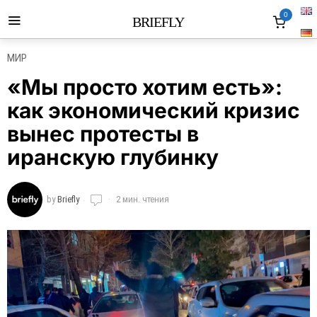
0
BRIEFLY
МИР
«Мы просто хотим есть»:
как экономический кризис
вынес протесты в
иранскую глубинку
by
Briefly
2 мин. чтения