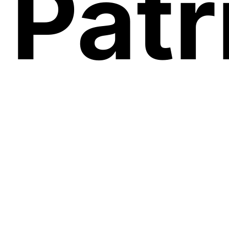
Patr
пре
by
Briefly