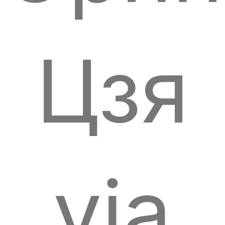
Цзя
via