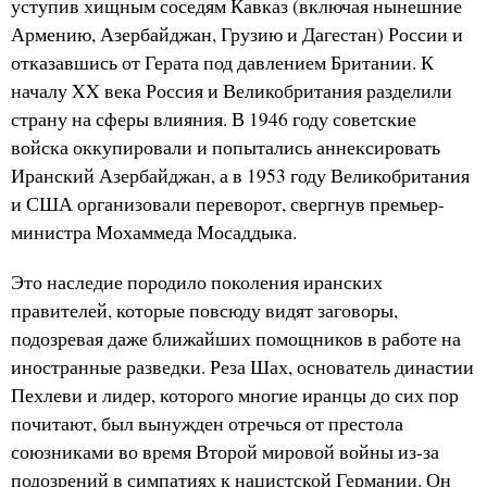
уступив хищным соседям Кавказ (включая нынешние
Армению, Азербайджан, Грузию и Дагестан) России и
отказавшись от Герата под давлением Британии. К
началу XX века Россия и Великобритания разделили
страну на сферы влияния. В 1946 году советские
войска оккупировали и попытались аннексировать
Иранский Азербайджан, а в 1953 году Великобритания
и США организовали переворот, свергнув премьер-
министра Мохаммеда Мосаддыка.
Это наследие породило поколения иранских
правителей, которые повсюду видят заговоры,
подозревая даже ближайших помощников в работе на
иностранные разведки. Реза Шах, основатель династии
Пехлеви и лидер, которого многие иранцы до сих пор
почитают, был вынужден отречься от престола
союзниками во время Второй мировой войны из-за
подозрений в симпатиях к нацистской Германии. Он