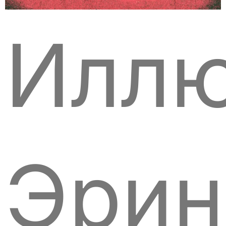
Иллю
Эрин