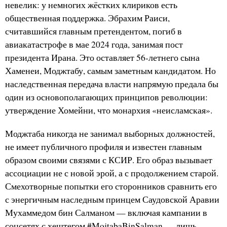
невелик: у немногих жёстких клириков есть
общественная поддержка. Эбрахим Раиси,
считавшийся главным претендентом, погиб в
авиакатастрофе в мае 2024 года, занимая пост
президента Ирана. Это оставляет 56-летнего сына
Хаменеи, Моджтабу, самым заметным кандидатом. Но
наследственная передача власти напрямую предала бы
один из основополагающих принципов революции:
утверждение Хомейни, что монархия «неисламская».
Моджтаба никогда не занимал выборных должностей,
не имеет публичного профиля и известен главным
образом своими связями с КСИР. Его образ вызывает
ассоциации не с новой эрой, а с продолжением старой.
Смехотворные попытки его сторонников сравнить его
с энергичным наследным принцем Саудовской Аравии
Мухаммедом бин Салманом — включая кампании в
соцсетях с хештегом #MojtabaBinSalman — лишь