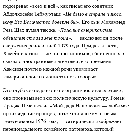
подозревал «всех и всё», как писал его советник
«Не было в стране никого,
Абдолхосейн Теймурташ:
кому Его Величество доверял бы».
Его сын Мохаммед
«Ложные американские
Реза Шах думал так же.
обещания стоили мне трона»,
— заключил он после
свержения революцией 1979 года. Придя к власти,
Хомейни казнил тысячи противников, обвинённых в
связях с иностранными агентами; его преемник
Хаменеи почти в каждой речи упоминает
«американские и сионистские заговоры».
Это глубокое недоверие не ограничивается элитами;
оно пронизывает всю политическую культуру. Роман
Ираджа Пезешкзада «Мой дядя Наполеон» — любимое
произведение иранцев, позже ставшее культовым
телесериалом 1976 года, — сатирически изображает
параноидального семейного патриарха, который