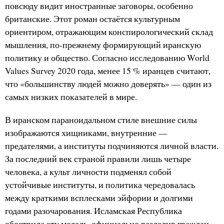
повсюду видит иностранные заговоры, особенно
британские. Этот роман остаётся культурным
ориентиром, отражающим конспирологический склад
мышления, по-прежнему формирующий иранскую
политику и общество. Согласно исследованию World
Values Survey 2020 года, менее 15 % иранцев считают,
что «большинству людей можно доверять» — один из
самых низких показателей в мире.
В иранском параноидальном стиле внешние силы
изображаются хищниками, внутренние —
предателями, а институты подчиняются личной власти.
За последний век страной правили лишь четыре
человека, а культ личности подменял собой
устойчивые институты, и политика чередовалась
между краткими всплесками эйфории и долгими
годами разочарования. Исламская Республика
обострила эту модель, официально разделив граждан