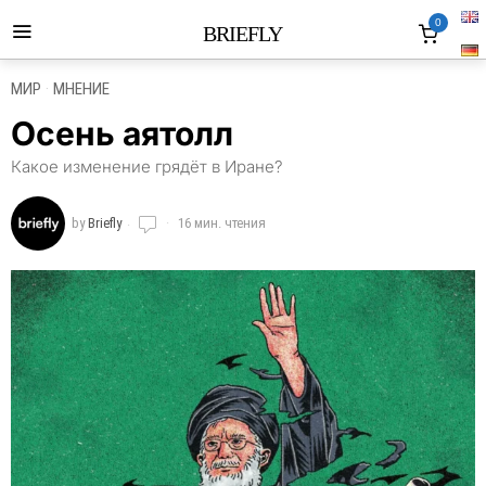
0
BRIEFLY
МИР
·
МНЕНИЕ
Осень аятолл
Какое изменение грядёт в Иране?
by
Briefly
16 мин. чтения