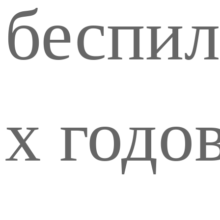
беспил
х годо