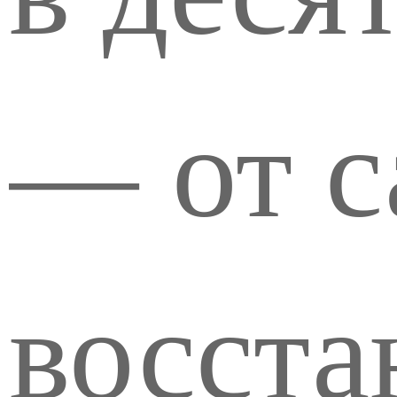
— от с
восста