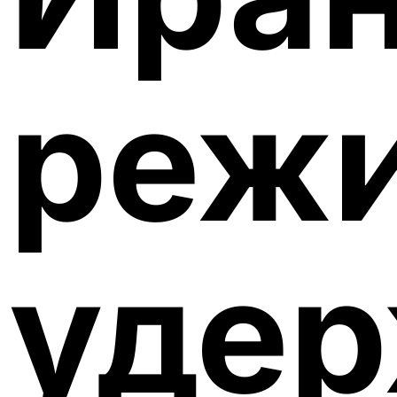
реж
удер