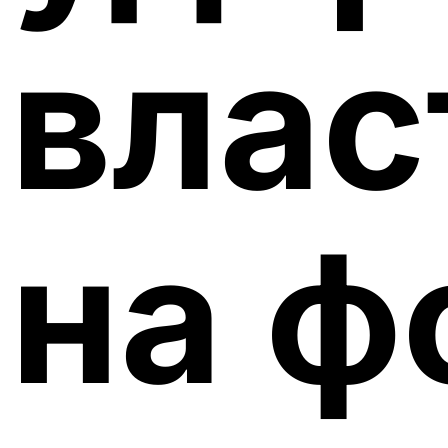
влас
на ф