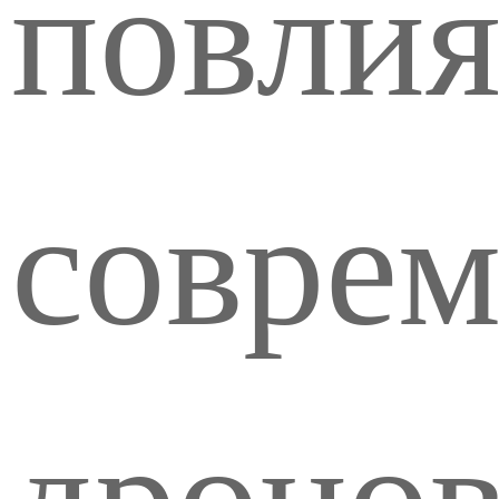
повлия
совре
дронов