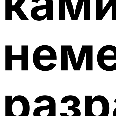
ками
нем
разр