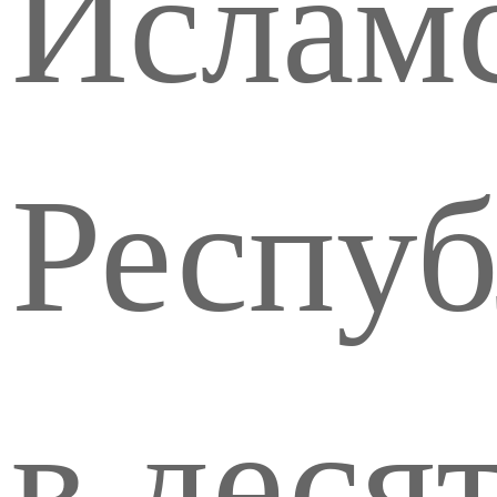
Ислам
Респуб
в деся