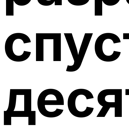
спус
деся